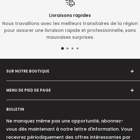
Livraisons rapides
Nous travaillons avec les meilleurs transitaires de la région
pour assurer une livraison rapide et professionnelle, sans
mauvaises surprises.
SUR NOTRE BOUTIQUE
Notre objectif est d'être le point de référence pour
MENU DE PIED DE PAGE
les experts de l'industrie et les amateurs de produits
/ machines pour le jardinage, la foresterie et
À proximité
l'agriculture ainsi que pour l'artisanat dans divers
BULLETIN
Chi siamo
domaines.
Où nous sommes
Ne manquez même pas une opportunité, abonnez-
Contacts
vous dès maintenant à notre lettre d'information. Vous
Notre objectif est d'introduire sur le marché des
recevrez périodiquement des offres intéressantes par
Conditions générales
produits de haute qualité à un prix avantageux et