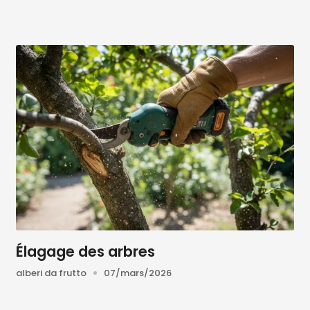
vrapposti, senza applicare troppa pressione.
re il risultato.
microfibra.
rillantezza più a lungo.
superficie lucida e protetta senza rischiare danni!
cnica delle lucidatrici del marchio 
Élagage des arbres
alberi da frutto
07/mars/2026
ecnologica ed offre così soluzioni per ogni utilizzatore