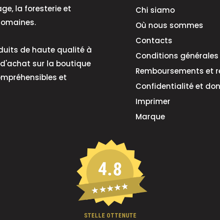
e, la foresterie et
Chi siamo
 domaines.
Où nous sommes
Contacts
oduits de haute qualité à
Conditions générales
 d'achat sur la boutique
Remboursements et r
ompréhensibles et
Confidentialité et do
 corsa forzata:
Imprimer
Marque
4.8
★★★★★
one
STELLE OTTENUTE