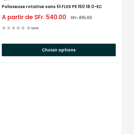
Polisseuse rotative sans fil FLEX PE 150 18.0-EC
ne, offrendo maggiore controllo e precisione.
Prix
A partir de SFr. 540.00
Prix
SFr. 815.00
réduit
normal
0 avis
Choisir options
icamento delle mani e delle braccia.