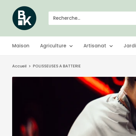
Passer
BKgarden.ch
au
contenu
Maison
Agriculture
Artisanat
Jard
Accueil
POLISSEUSES A BATTERIE