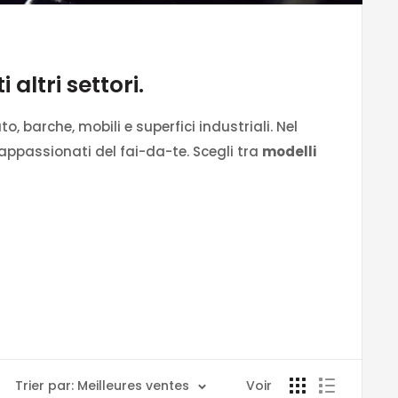
altri settori.
o, barche, mobili e superfici industriali. Nel
i appassionati del fai-da-te. Scegli tra
modelli
ostante.
aerei e molto altro ancora.
Trier par: Meilleures ventes
Voir