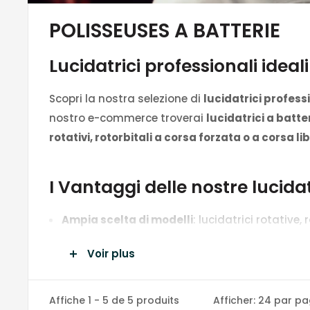
POLISSEUSES A BATTERIE
Lucidatrici professionali ideali
Scopri la nostra selezione di
lucidatrici profess
nostro e-commerce troverai
lucidatrici a batte
rotativi, rotorbitali a corsa forzata o a corsa li
I Vantaggi delle nostre lucidat
Ampia scelta di modelli
: lucidatrici rotative,
Alimentazione versatile
: versioni a batteria
Voir plus
Tecnologia avanzata
: motori performanti, e
Adatte a ogni settore
: perfette per la lucida
Affiche 1 - 5 de 5 produits
Afficher: 24 par p