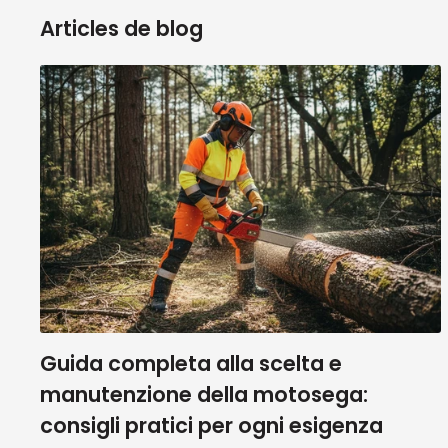
Articles de blog
Imposta una velocità medio-bassa all’inizio.
Muovi la lucidatrice con movimenti lenti e so
Aumenta leggermente la velocità per perfeziona
4. Finitura
Rimuovi i residui di prodotto con un panno in 
Applica una cera protettiva per mantenere la b
Seguendo questi consigli, potrai ottenere una 
Dai un'occhiata alla scheda te
Guida completa alla scelta e
manutenzione della motosega:
Le lucidatrici FLEX ricoprono una vasta gamma t
consigli pratici per ogni esigenza
all'utilizzatore amatoriale.