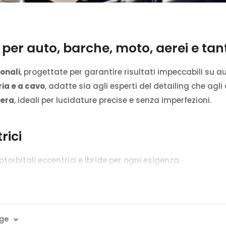
 per auto, barche, moto, aerei e tanti 
ionali
, progettate per garantire risultati impeccabili su aut
ria e a cavo
, adatte sia agli esperti del detailing che agl
bera
, ideali per lucidature precise e senza imperfezioni.
rici
 rotorbitali eccentrici e ibride per ogni esigenza.
 per massima libertà di movimento o a cavo per potenza c
rgonomia studiata e materiali di alta qualità.
tura dell'auto, lucidatura di barche barche, lucidatura per 
age