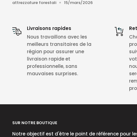
attrezzature forestali
15/mars/2026
Le lucidatrici rotative sono consigliati unicam
eseguirsi con una lucidatrice rotorbitale.
Livraisons rapides
Ret
Nous travaillons avec les
Cha
Scheda tecnica per lucidatrici rotati
meilleurs transitaires de la
pro
région pour assurer une
sui
livraison rapide et
vot
Motore
Caratteristiche
professionnelle, sans
nou
mauvaises surprises.
ser
rem
pro
Massimo grado di asport
Lucidatrici rotative richi
SUR NOTRE BOUTIQUE
Rapida eliminazione di gra
Notre objectif est d'être le point de référence pour le
Possibile formazione di 