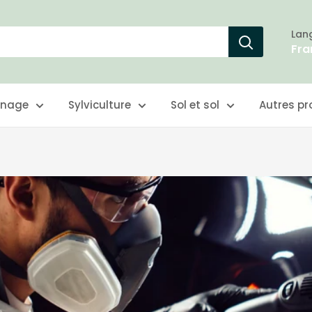
Lan
Fra
inage
Sylviculture
Sol et sol
Autres pr