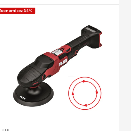
ora la nostra collezione
e scegli la lucidatrice
Economisez 34%
e per ottenere risultati professionali. Ecco
zioni, ma richiedono esperienza per evitare danni
io di danneggiare la superficie e garantiscono una
FLEX