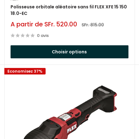
Polisseuse orbitale aléatoire sans fil FLEX XFE 15 150
18.0-EC
i adattarsi a diversi tipi di superfici e livelli di abrasio
Prix
A partir de SFr. 520.00
Prix
SFr. 815.00
réduit
normal
0 avis
volezza e sull’efficacia del lavoro:
Choisir options
perfici ridotte.
Economisez 37%
ggior parte delle applicazioni.
 richiedono maggiore abilità nel controllo.
egli un modello leggero ed ergonomico per ridurre l'affat