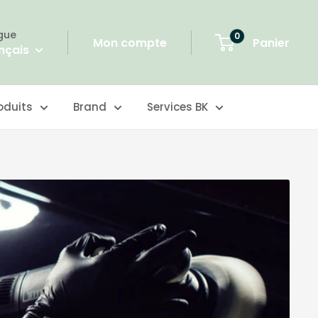
gue
0
Mon compte
Panier
nçais
oduits
Brand
Services BK