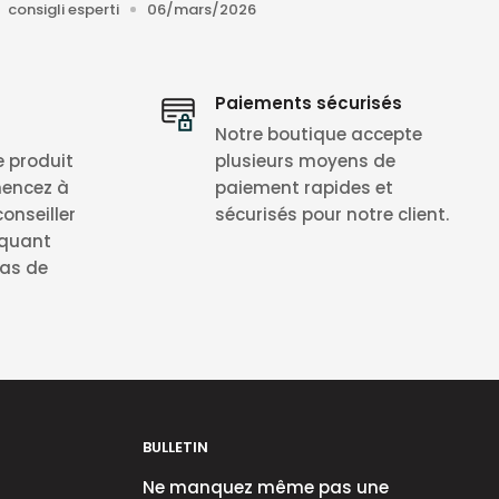
consigli esperti
06/mars/2026
zione e
richiedono una successiva finitura da
Paiements sécurisés
Notre boutique accepte
e produit
plusieurs moyens de
mencez à
paiement rapides et
onseiller
sécurisés pour notre client.
iquant
bas de
BULLETIN
Ne manquez même pas une