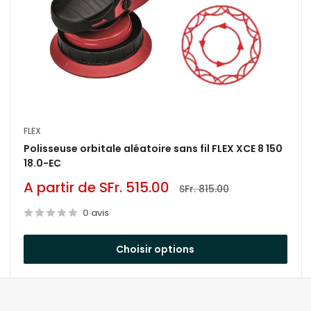
orrettamente in modo efficace
ni alla superficie, segui questi passaggi:
trattare per rimuovere sporco e impurità.
FLEX
ucidatura.
Polisseuse orbitale aléatoire sans fil FLEX XCE 8 150
18.0-EC
to
Prix
A partir de SFr. 515.00
Prix
SFr. 815.00
réduit
normal
0 avis
ucidatura delicata.
raffi e ossidazioni.
Choisir options
idante sul tampone.