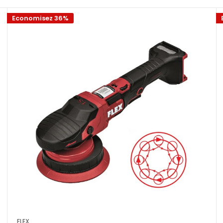
ra perfetta con i migliori strumenti sul mercato.
Esplora 
Economisez 36%
rice giusta
 moto o barche, scegliere la lucidatrice giusta è essenzial
ata e sono ideali per rimuovere graffi profondi e imperfe
perfette per hobbisti e professionisti. Minimizzano il risch
FLEX