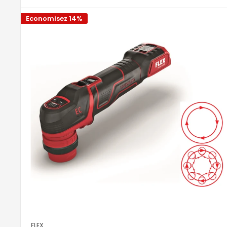
Non perdere l’occasione di ottenere una lucidatu
più adatta alle tue esigenze!
Economisez 14%
Guida alla scelta della lucidat
Quando si tratta di lucidare superfici come auto,
alcuni fattori chiave da considerare:
1. Tipi di Lucidatrici
Lucidatrici rotative: Offrono una potenza elev
alla vernice.
Lucidatrici roto-orbitali: Più facili da usare, 
finitura uniforme.
FLEX