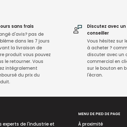
ente ad esperti, c
onsiderato l’elevato grado di asporta
ours sans frais
Discutez avec un
conseiller
ngé d'avis? pas de
vi:
blème dans les 7 jours
Vous hésitez sur l
vant la livraison de
à acheter ? com
re produit vous pouvez
discuter avec un c
s le retourner. Vous
commercial en cl
ez intégralement
sur le bouton en 
boursé du prix du
l'écran.
duit.
azione
edono esperienza
MENU DE PIED DE PAGE
ffi
s experts de l'industrie et
À proximité
ologrammi