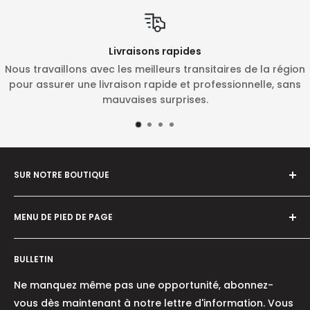
Livraisons rapides
ns avec les meilleurs transitaires de la région
Changé d'avis
une livraison rapide et professionnelle, sans
livraison de
mauvaises surprises.
Vous serez i
SUR NOTRE BOUTIQUE
Notre objectif est d'être le point de référence pour
MENU DE PIED DE PAGE
les experts de l'industrie et les amateurs de produits
/ machines pour le jardinage, la foresterie et
À proximité
l'agriculture ainsi que pour l'artisanat dans divers
BULLETIN
Chi siamo
domaines.
Où nous sommes
Ne manquez même pas une opportunité, abonnez-
Contacts
vous dès maintenant à notre lettre d'information. Vous
Notre objectif est d'introduire sur le marché des