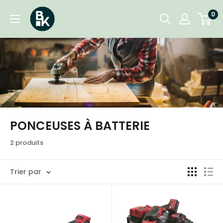
Passer
BKgarden.ch
0
au
contenu
PONCEUSES À BATTERIE
2 produits
Trier par