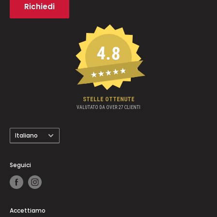
concludere un acquisto.
Richiedi
Brand
4.8
★★★★★
STELLE OTTENUTE
VALUTATO DA OVER
27
CLIENTI
Lingua
Italiano
Seguici
Accettiamo