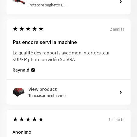
Potatore seghetto Bl...
5
★★★★★
2 anni fa
Pas encore servi la machine
La qualité des rapports avec mon interlocuteur
SUPER photo ou vidéo SUIVRA
Raynald
View product
Trinciasarmenti remo...
5
★★★★★
1 anno fa
Anonimo