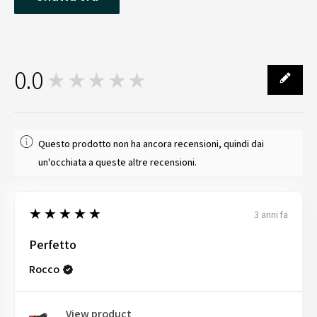
0.0
★★★★★
0
Questo prodotto non ha ancora recensioni, quindi dai
un'occhiata a queste altre recensioni.
5
★★★★★
3 anni fa
Perfetto
Rocco
View product