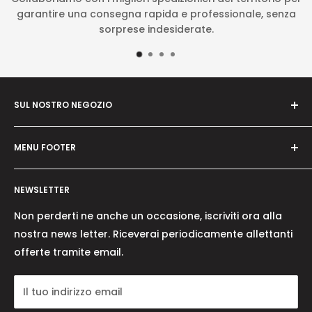
garantire una consegna rapida e professionale, senza
sorprese indesiderate.
SUL NOSTRO NEGOZIO
Il nostro obbiettivo è quello di essere il punto di
MENU FOOTER
riferimento per gli esperti del settore e per gli
amatoriali in prodotti / macchinari per il
Cerca
giardinaggio, selvicoltura e agricoltura oltre che per
NEWSLETTER
Chi siamo
l'artigianato in diversi ambiti.
Dove siamo
Non perderti ne anche un occasione, iscriviti ora alla
Contatti
nostra news letter. Riceverai periodicamente allettanti
Il nostro obbiettivo è quello di introdurre nel
offerte tramite email.
Condizioni generali
mercato prodotti di alta qualità a prezzo
Rimborsi e resi
vantaggioso e regalando un esperienza unica per
Il tuo indirizzo email
Privacy e dati
l'acquisto sul shop online. Immagini di buona qualità,