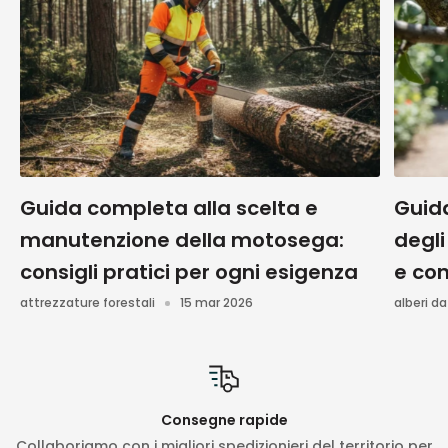
Guida completa alla scelta e
Guid
manutenzione della motosega:
degli
consigli pratici per ogni esigenza
e con
attrezzature forestali
15 mar 2026
alberi da
Consegne rapide
Collaboriamo con i migliori spedizionieri del territorio per