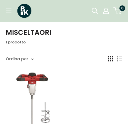
Vai
BKgarden.ch
0
al
contenuto
MISCELTAORI
1 prodotto
Ordina per