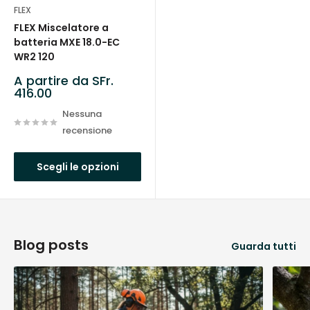
FLEX
FLEX Miscelatore a
batteria MXE 18.0-EC
WR2 120
Prezzo
A partire da SFr.
scontato
416.00
Nessuna
recensione
Scegli le opzioni
Blog posts
Guarda tutti