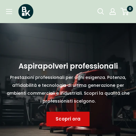
Vai
BKgarden.ch
0
al
contenuto
Aspirapolveri professionali
Prestazioni professionali per ogni esigenza. Potenza,
affidabilità e tecnologia di ultima generazione per
ambienti commerciali e industriali. Scopri la qualità che
i professionisti scelgono.
Scopri ora