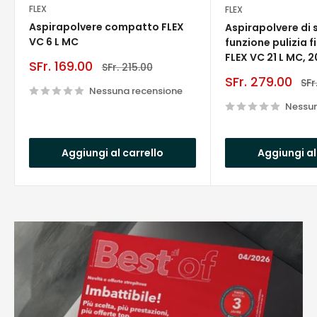
FLEX
FLEX
Aspirapolvere compatto FLEX
Aspirapolvere di 
VC 6 L MC
funzione pulizia f
FLEX VC 21 L MC, 20
Prezzo
SFr. 169.00
Prezzo
SFr. 215.00
scontato
Prezzo
SFr. 279.00
Pre
SFr
Nessuna recensione
scontato
Nessun
Aggiungi al carrello
Aggiungi al