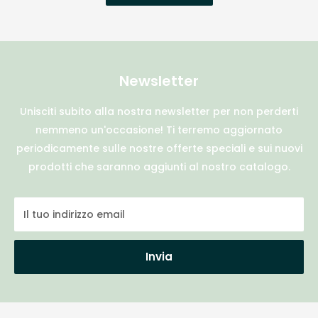
Newsletter
Unisciti subito alla nostra newsletter per non perderti
nemmeno un'occasione! Ti terremo aggiornato
periodicamente sulle nostre offerte speciali e sui nuovi
prodotti che saranno aggiunti al nostro catalogo.
Il tuo indirizzo email
Invia