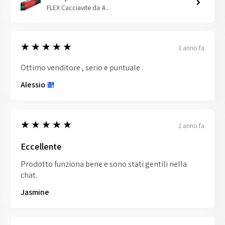
FLEX Cacciavite da 4...
5
★★★★★
1 anno fa
Ottimo venditore , serio e puntuale .
Alessio
5
★★★★★
1 anno fa
Eccellente
Prodotto funziona bene e sono stati gentili nella
chat.
Jasmine