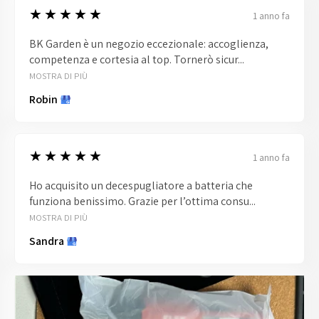
5
★★★★★
1 anno fa
BK Garden è un negozio eccezionale: accoglienza,
competenza e cortesia al top. Tornerò sicur...
MOSTRA DI PIÙ
Robin
5
★★★★★
1 anno fa
Ho acquisito un decespugliatore a batteria che
funziona benissimo. Grazie per l’ottima consu...
MOSTRA DI PIÙ
Sandra