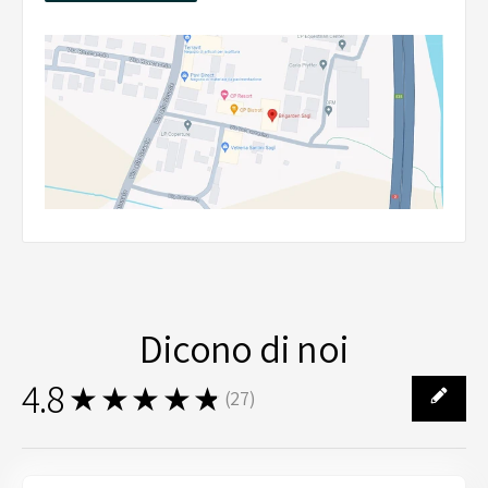
Dicono di noi
4.8
★★★★★
(
27
)
27