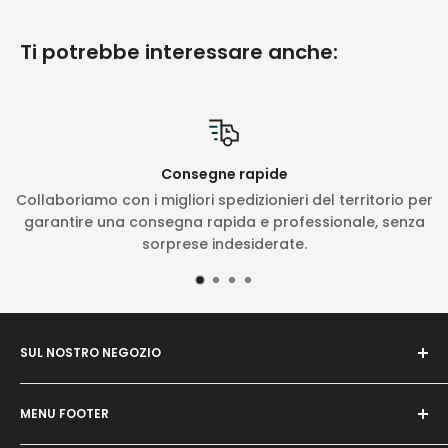
Ti potrebbe interessare anche:
Consegne rapide
Collaboriamo con i migliori spedizionieri del territorio per
garantire una consegna rapida e professionale, senza
sorprese indesiderate.
SUL NOSTRO NEGOZIO
Il nostro obbiettivo è quello di essere il punto di
MENU FOOTER
riferimento per gli esperti del settore e per gli
amatoriali in prodotti / macchinari per il