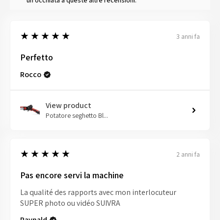
5
★★★★★
3 anni fa
Perfetto
Rocco
View product
Potatore seghetto Bl...
5
★★★★★
2 anni fa
Pas encore servi la machine
La qualité des rapports avec mon interlocuteur
SUPER photo ou vidéo SUIVRA
Raynald