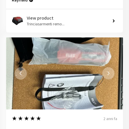
View product
Trinciasarmenti remo...
5
★★★★★
2 anni fa