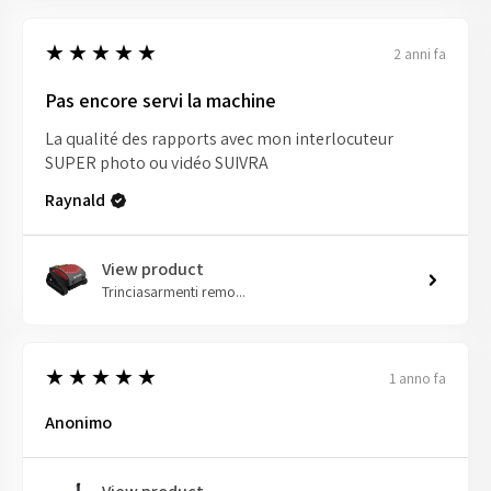
5
★★★★★
2 anni fa
Pas encore servi la machine
La qualité des rapports avec mon interlocuteur
SUPER photo ou vidéo SUIVRA
Raynald
View product
Trinciasarmenti remo...
5
★★★★★
1 anno fa
Anonimo