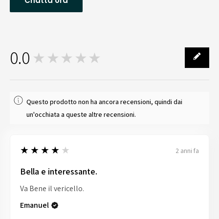
Chatta ora
0.0
★★★★★
0
Questo prodotto non ha ancora recensioni, quindi dai
un'occhiata a queste altre recensioni.
4
★★★★★
2 anni fa
Bella e interessante.
Va Bene il vericello.
Emanuel