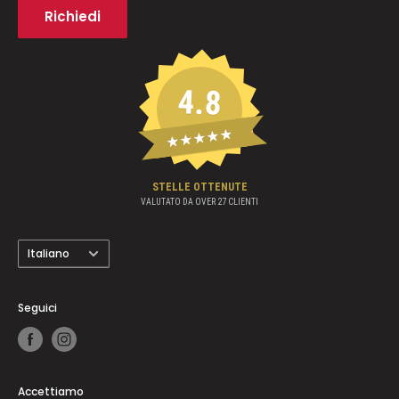
concludere un acquisto.
Richiedi
Brand
4.8
★★★★★
STELLE OTTENUTE
VALUTATO DA OVER
27
CLIENTI
Lingua
Italiano
Seguici
Accettiamo