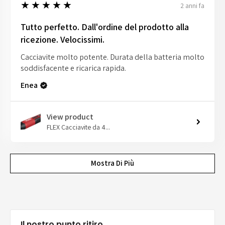
5
★★★★★
2 anni fa
Tutto perfetto. Dall'ordine del prodotto alla
ricezione. Velocissimi.
Cacciavite molto potente. Durata della batteria molto
soddisfacente e ricarica rapida.
Enea
View product
FLEX Cacciavite da 4...
Mostra Di Più
Il nostro punto ritiro