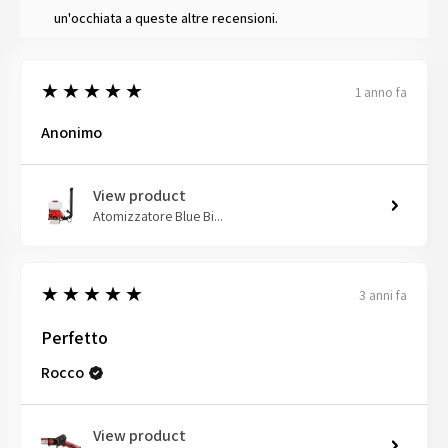
un'occhiata a queste altre recensioni.
5
★★★★★
1 anno fa
Anonimo
View product
Atomizzatore Blue Bi...
5
★★★★★
3 anni fa
Perfetto
Rocco
View product