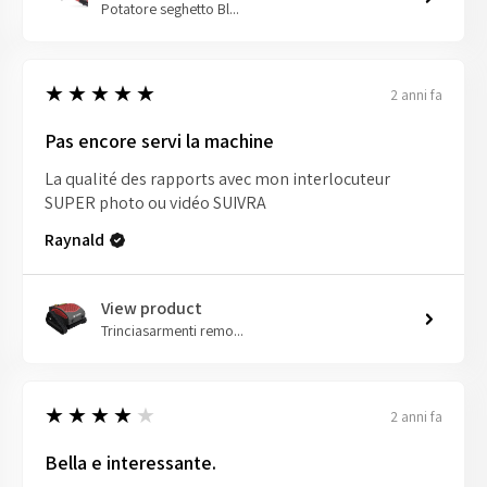
Potatore seghetto Bl...
5
★★★★★
2 anni fa
Pas encore servi la machine
La qualité des rapports avec mon interlocuteur
SUPER photo ou vidéo SUIVRA
Raynald
View product
Trinciasarmenti remo...
4
★★★★★
2 anni fa
Bella e interessante.