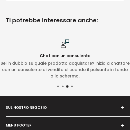
Ti potrebbe interessare anche:
Chat con un consulente
Sei in dubbio su quale prodotto acquistare? inizia a chattare
con un consulente di vendita cliccando il pulsante in fondo
allo schermo.
SUL NOSTRO NEGOZIO
Il nostro obbiettivo è quello di essere il punto di
MENU FOOTER
riferimento per gli esperti del settore e per gli