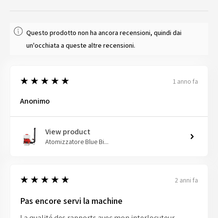
Questo prodotto non ha ancora recensioni, quindi dai
un'occhiata a queste altre recensioni.
5
★★★★★
1 anno fa
Anonimo
View product
Atomizzatore Blue Bi...
5
★★★★★
2 anni fa
Pas encore servi la machine
La qualité des rapports avec mon interlocuteur