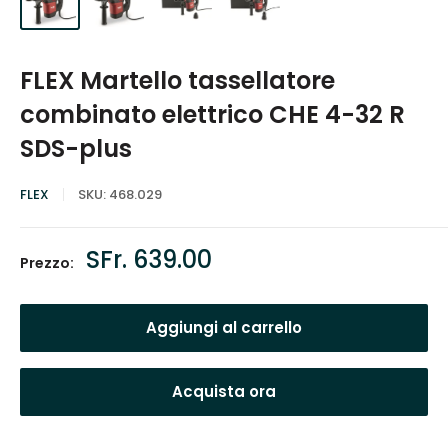
FLEX Martello tassellatore
combinato elettrico CHE 4-32 R
SDS-plus
FLEX
SKU:
468.029
Prezzo
SFr. 639.00
Prezzo:
scontato
Aggiungi al carrello
Acquista ora