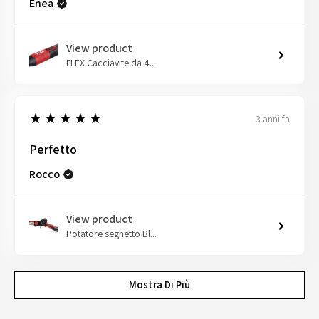
Enea
View product
FLEX Cacciavite da 4...
5
★★★★★
3 anni fa
Perfetto
Rocco
View product
Potatore seghetto Bl...
Mostra Di Più