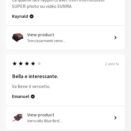
SUPER photo ou vidéo SUIVRA
Raynald
View product
Trinciasarmenti remo...
4
★★★★★
2 anni fa
Bella e interessante.
Va Bene il vericello.
Emanuel
View product
Verricello Blue Bird...