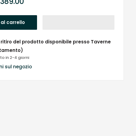
zzo
 389.00
ntato
al carrello
 ritiro del prodotto disponibile presso Taverne
tamento)
to in 2-4 giorni
ni sul negozio