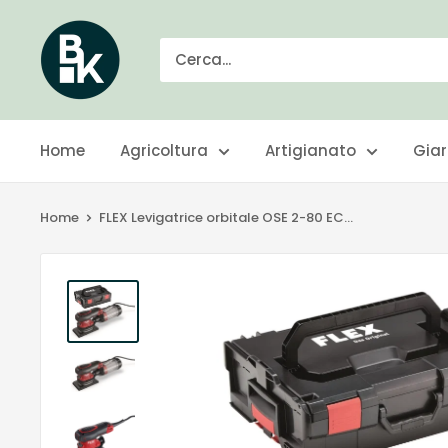
Vai
BKgarden.ch
al
contenuto
Home
Agricoltura
Artigianato
Gia
Home
FLEX Levigatrice orbitale OSE 2-80 EC...