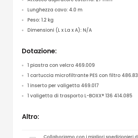
Lunghezza cavo:
4.0 m
Peso:
1.2 kg
Dimensioni (L x La x A):
N/A
Dotazione:
1 piastra con velcro 469.009
1 cartuccia microfiltrante PES con filtro 486.8
1 inserto per valigetta 469.017
1 valigetta di trasporto L-BOXX® 136 414.085
Altro:
Collaboriamo con i migliori spedizionieri d