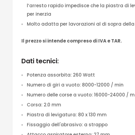
l’arresto rapido impedisce che la piastra di l
per inerzia
Molto adatta per lavorazioni al di sopra della
Il prezzo si intende compreso di IVA e TAR.
Dati tecnici:
Potenza assorbita:
260 Watt
Numero di giri a vuoto:
8000-12000 / min
Numero delle corse a vuoto:
16000-24000 / m
Corsa:
2.0 mm
Piastra di levigatura:
80 x 130 mm
Fissaggio dell'abrasivo:
a strappo
Attacco aspiratore esterno:
27 mm