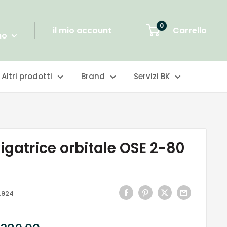
0
il mio account
Carrello
no
Altri prodotti
Brand
Servizi BK
igatrice orbitale OSE 2-80
.924