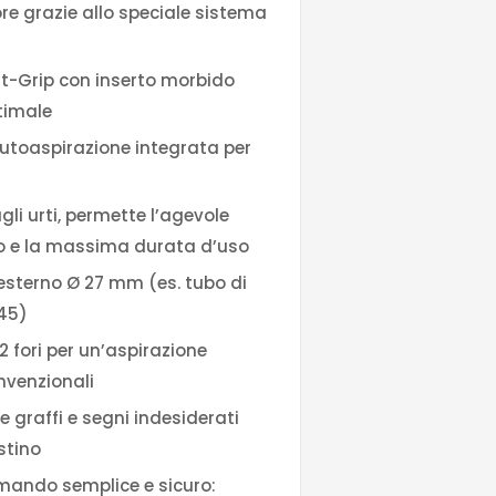
tore grazie allo speciale sistema
t-Grip con inserto morbido
timale
autoaspirazione integrata per
agli urti, permette l’agevole
tro e la massima durata d’uso
esterno Ø 27 mm (es. tubo di
045)
2 fori per un’aspirazione
onvenzionali
e graffi e segni indesiderati
istino
comando semplice e sicuro: