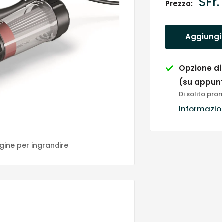
Pre
SFr.
Prezzo:
sco
Aggiungi 
Opzione di
(su appun
Di solito pron
Informazio
agine per ingrandire