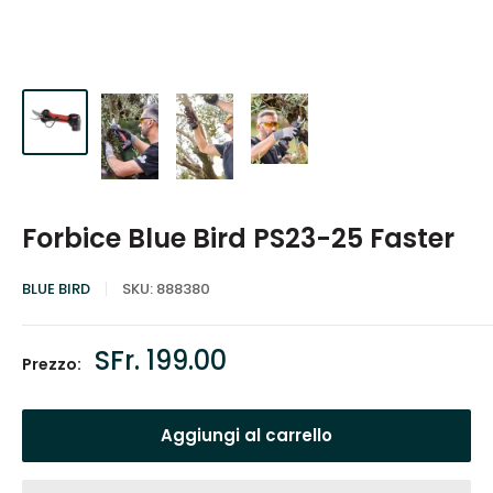
Forbice Blue Bird PS23-25 Faster
BLUE BIRD
SKU:
888380
Prezzo
SFr. 199.00
Prezzo:
scontato
Aggiungi al carrello