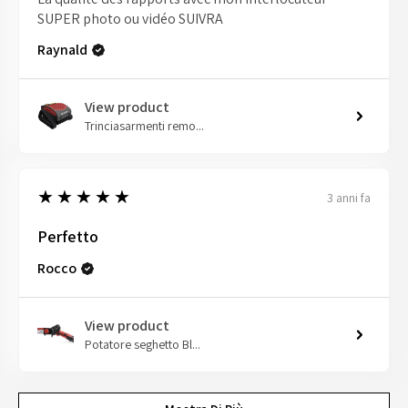
SUPER photo ou vidéo SUIVRA
Raynald
View product
Trinciasarmenti remo...
5
★★★★★
3 anni fa
Perfetto
Rocco
View product
Potatore seghetto Bl...