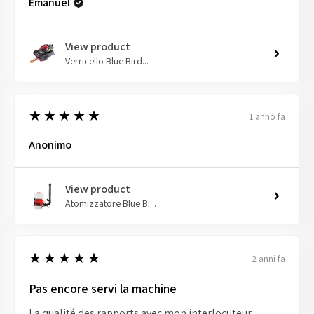
Emanuel
View product
Verricello Blue Bird...
5
★★★★★
1 anno fa
Anonimo
View product
Atomizzatore Blue Bi...
5
★★★★★
2 anni fa
Pas encore servi la machine
La qualité des rapports avec mon interlocuteur