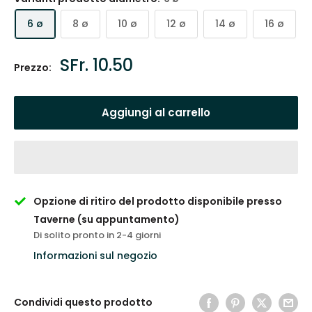
6 ø
8 ø
10 ø
12 ø
14 ø
16 ø
Prezzo
SFr. 10.50
Prezzo:
scontato
Aggiungi al carrello
Opzione di ritiro del prodotto disponibile presso
Taverne (su appuntamento)
Di solito pronto in 2-4 giorni
Informazioni sul negozio
Condividi questo prodotto