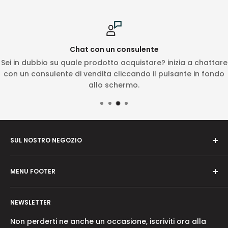
Chat con un consulente
Sei in dubbio su quale prodotto acquistare? inizia a chattare
con un consulente di vendita cliccando il pulsante in fondo
allo schermo.
SUL NOSTRO NEGOZIO
Il nostro obbiettivo è quello di essere il punto di
MENU FOOTER
riferimento per gli esperti del settore e per gli
amatoriali in prodotti / macchinari per il
Cerca
giardinaggio, selvicoltura e agricoltura oltre che per
NEWSLETTER
Chi siamo
l'artigianato in diversi ambiti.
Dove siamo
Non perderti ne anche un occasione, iscriviti ora alla